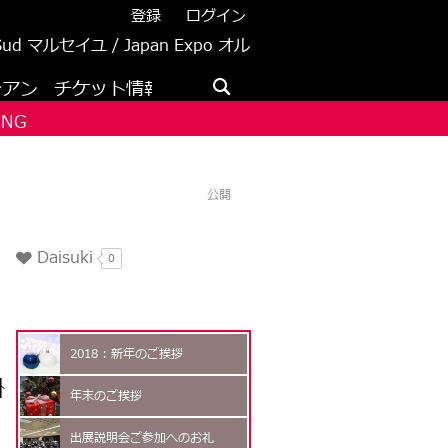
登録
ログイン
 Sud マルセイユ / Japan Expo オル
レアン
チケット情報
メディア
ING
公開
Daisuki
0
2018 : 新年のご挨拶
掛
年末のご挨拶
出展説明会ご参加へのお礼