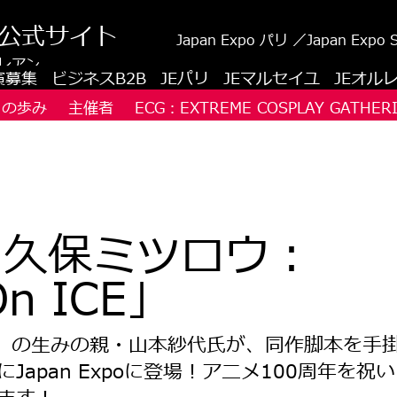
公式サイト
Japan Expo パリ ／Japan Expo
レアン
演募集
ビジネスB2B
JEパリ
JEマルセイユ
JEオル
O の歩み
主催者
ECG：EXTREME COSPLAY GATHER
＆久保ミツロウ：
 On ICE」
n ICE」の生みの親・山本紗代氏が、同作脚本を手
apan Expoに登場！アニメ100周年を祝い