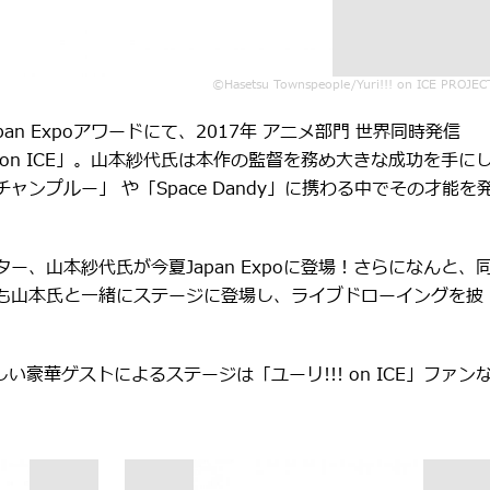
©Hasetsu Townspeople/Yuri!!! on ICE PROJEC
n Expoアワードにて、2017年 アニメ部門 世界同時発信
! on ICE」。山本紗代氏は本作の監督を務め大きな成功を手に
ンプルー」 や「Space Dandy」に携わる中でその才能を
ー、山本紗代氏が今夏Japan Expoに登場！さらになんと、
も山本氏と一緒にステージに登場し、ライブドローイングを披
い豪華ゲストによるステージは「ユーリ!!! on ICE」ファン