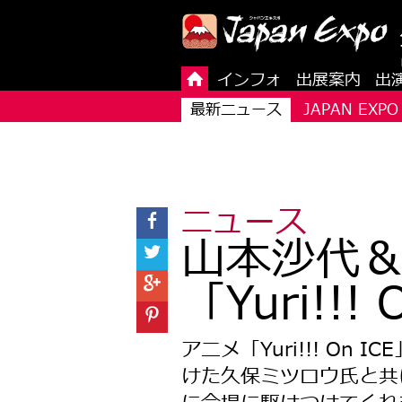
インフォ
出展案内
出
最新ニュース
JAPAN EXP
ニュース
山本沙代
「Yuri!!!
アニメ「Yuri!!! O
けた久保ミツロウ氏と共にJ