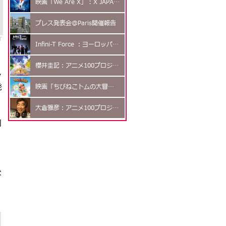
映画「We Are X」 : X JAPANドキュメンタリー
プレス発表会@Paris開催報告
T
Infini-T Force ：ヨーロッパプレミア上映！
櫻井圭記：アニメ100プロジェクト
し
発
映画「ちびねこトムの大冒険」：フランス初上映
大倉雅彦：アニメ100プロジェクト
同
な