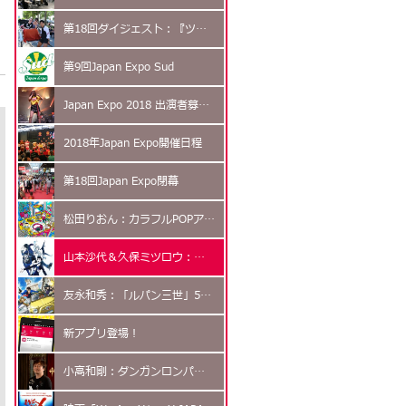
第18回ダイジェスト：『ツーリズム編』
第9回Japan Expo Sud
Japan Expo 2018 出演者募集開始！
2018年Japan Expo開催日程
第18回Japan Expo閉幕
松田りおん：カラフルPOPアーティスト
山本沙代＆久保ミツロウ：「Yuri!!! On ICE」
友永和秀：「ルパン三世」50周年！
新アプリ登場！
小高和剛：ダンガンロンパクリエーター