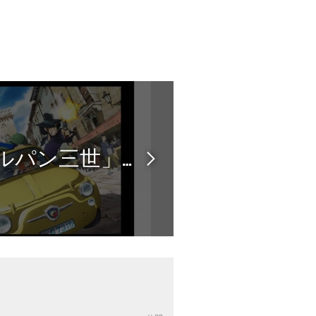
友永和秀：「ルパン三世」50周年！