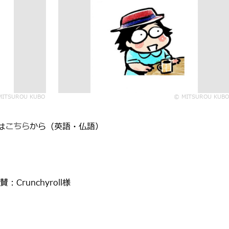
MITSUROU KUBO
© MITSUROU KUBO
は
こちら
から（英語・仏語）
賛：Crunchyroll様