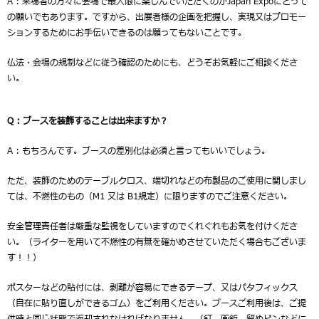
A : 来場者の方々に会場で最大限に楽しんでいただくのがJapan Expoにとって
の願いでもあります。ですから、出展者様の企画を把握し、実現又はプロモー
ションするためにお手伝いできるのは願ってもないことです。
仏法・会場の規制などに従う確認のためにも、どうぞお気軽にご相談くださ
い。
Q :
ブースを装飾することは出来ますか？
A : もちろんです。ブースの差別化は必須と言ってもいいでしょう。
ただ、装飾のためのテーブルクロス、端切れなどの布製品のご使用に関しまし
ては、不燃性のもの（M1 又は B1規定）に限りますのでご注意ください。
安全管理責任者は厳重な監視をしていますのでくれぐれもお気を付けくださ
い。（ライターを用いて不燃性の有無を確かめさせていただく場合もございま
す！！）
ポスターなどの貼付には、剥離が容易にできるテープ、又はパタフィックス
（自在に貼り直しができるゴム）をご利用ください。ブースご利用後は、ご提