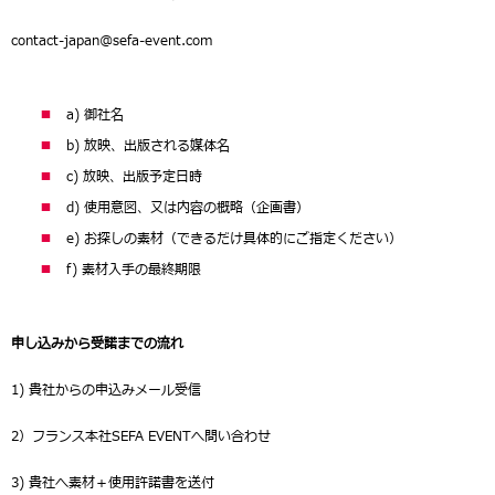
contact-japan@sefa-event.com
a) 御社名
b) 放映、出版される媒体名
c) 放映、出版予定日時
d) 使用意図、又は内容の概略（企画書）
e) お探しの素材（できるだけ具体的にご指定ください）
f) 素材入手の最終期限
申し込みから受諾までの流れ
1) 貴社からの申込みメール受信
2）フランス本社SEFA EVENTへ問い合わせ
3) 貴社へ素材＋使用許諾書を送付