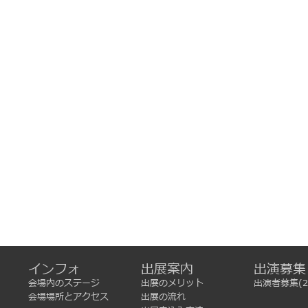
インフォ
出展案内
出演募集
会場内のステージ
出展のメリット
出演者募集(2
会場場所とアクセス
出展の流れ