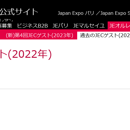
公式サイト
Japan Expo パリ ／Japan Expo
レアン
演募集
ビジネスB2B
JEパリ
JEマルセイユ
JEオル
(新)第4回JECゲスト(2023年)
過去のJECゲスト(202
(2022年)