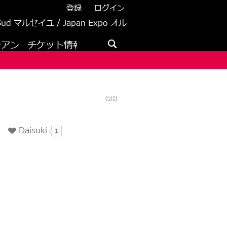
登録
ログイン
 Sud マルセイユ / Japan Expo オル
レアン
チケット情報
メディア
公開
Daisuki
1