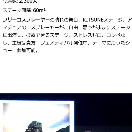
立席数:
2.300人
ステージ面積:
60m²
フリーコスプレーヤー
の晴れの舞台、KITSUNEステージ。ア
マチュアのコスプレーヤーが、自由に思うがままにステージ
に出演し、披露できるステージ。ストレスゼロ、コンペな
し、主役は貴方！フェスティバル開催中、テーマに沿ったシ
ョーに参加可能。