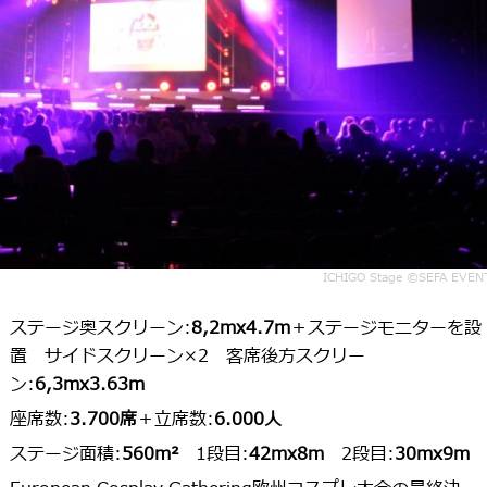
ICHIGO Stage ©SEFA EVEN
ステージ奥スクリーン:
8,2mx4.7m
＋ステージモニターを設
置 サイドスクリーン×2 客席後方スクリー
ン:
6,3mx3.63m
座席数:
3.700席
＋立席数:
6.000人
ステージ面積:
560m²
1段目:
42mx8m
2段目:
30mx9m