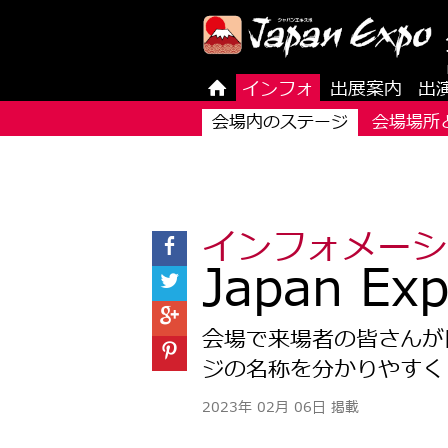
インフォ
出展案内
出
会場内のステージ
会場場所
インフォメーシ
Japan E
会場で来場者の皆さんが
ジの名称を分かりやすく
2023年 02月 06日 掲載