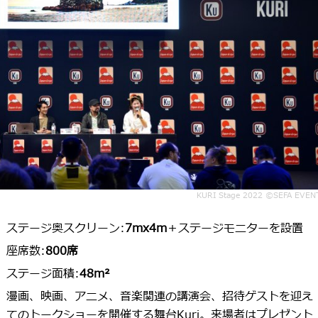
KURI Stage 2022 ©SEFA EVEN
ステージ奥スクリーン:
7mx4m
＋ステージモニターを設置
座席数:
800席
ステージ面積:
48m²
漫画、映画、アニメ、音楽関連の講演会、招待ゲストを迎え
てのトークショーを開催する舞台Kuri。来場者はプレゼント