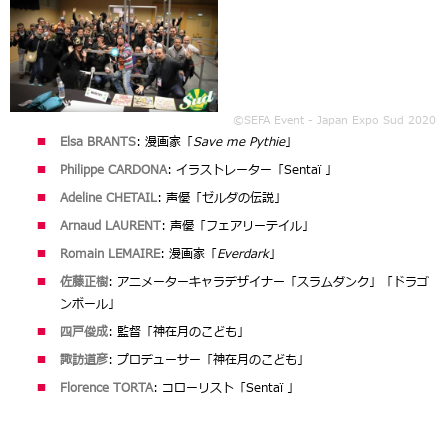
©SEFA Event - Japan Expo Sud 2020
Elsa BRANTS
: 漫画家「
Save me Pythie
」
Philippe CARDONA
: イラストレーター「Sentaï 」
Adeline CHETAIL
: 声優「ゼルダの伝説」
Arnaud LAURENT
: 声優「フェアリーテイル」
Romain LEMAIRE
: 漫画家「
Everdark
」
佐藤正樹
: アニメーターキャラデザイナー「スラムダンク」「ドラゴ
ンボール」
四戸俊成
: 監督「神在月のこども」
諏訪道彦
: プロデューサー「神在月のこども」
Florence TORTA
: コローリスト「Sentaï 」