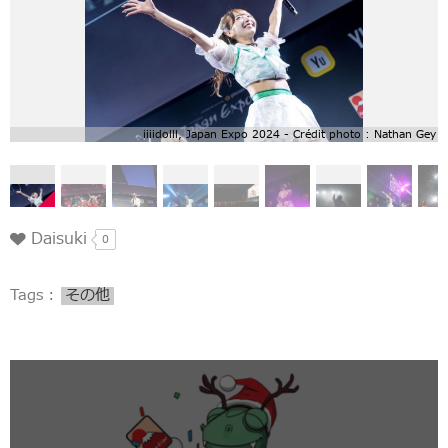
iiiidolll, Japan Expo 2024 - Crédit photo : Nathan Gey
Daisuki
0
Tags :
その他